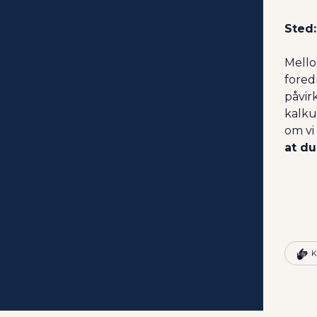
Sted:
Mello
fored
påvir
kalku
om vi 
at du
D
Denne p