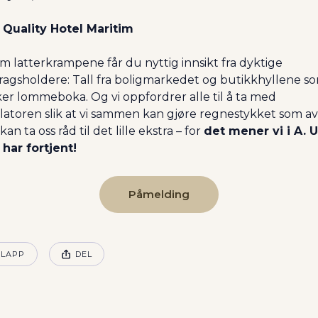
 Quality Hotel Maritim
m latterkrampene får du nyttig innsikt fra dyktige 
ragsholdere: Tall fra boligmarkedet og butikkhyllene so
ker lommeboka. Og vi oppfordrer alle til å ta med 
latoren slik at vi sammen kan gjøre regnestykket som avg
kan ta oss råd til det lille ekstra – for 
det mener vi i A. Ut
 har fortjent!
Påmelding
EN POSTEN HAR
KLAPP
DEL
osten ble publisert for