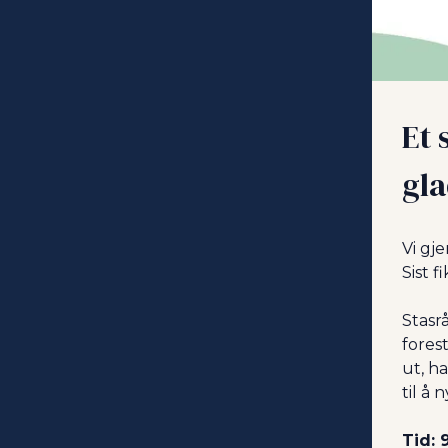
Et 
gl
Vi gje
Sist f
Stasr
fores
ut, h
til å 
Tid: 9