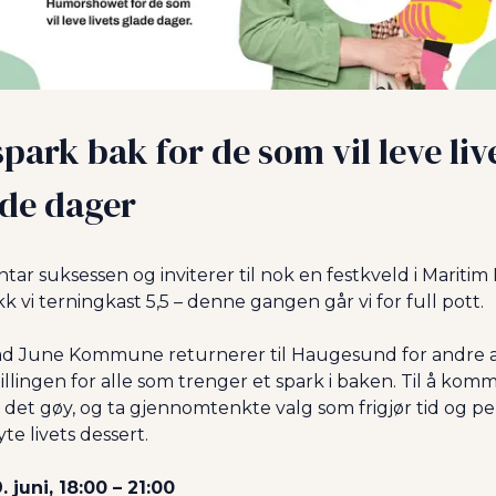
spark bak for de som vil leve live
ade dager
ntar suksessen og inviterer til nok en festkveld i Maritim H
ikk vi terningkast 5,5 – denne gangen går vi for full pott.
åd June Kommune returnerer til Haugesund for andre ak
tillingen for alle som trenger et spark i baken. Til å komm
a det gøy, og ta gjennomtenkte valg som frigjør tid og pe
nyte livets dessert.
. juni, 18:00 – 21:00