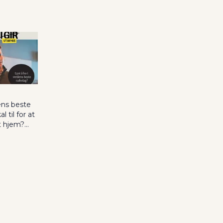
nke til et innlegg.
publisert for
ens beste
 til for at
et hjem?
n H.
eime er
t – en f