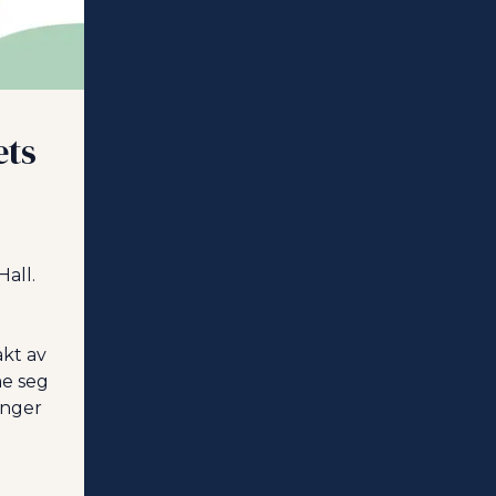
ts 
all. 
t av 
e seg 
nger 