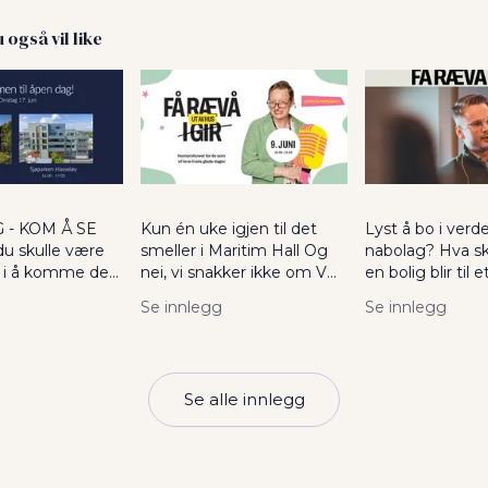
 også vil like
n lenke til et innlegg.
Dette er en lenke til et innlegg.
Dette er en le
n ble publisert for
Denne posten ble publisert for
Denne posten ble 
 - KOM Å SE
Kun én uke igjen til det
Lyst å bo i verd
u skulle være
smeller i Maritim Hall Og
nabolag? Hva skal
t i å komme deg
nei, vi snakker ikke om VM.
en bolig blir til 
 finværet så kan
Vi snakker selvfølgelig om
Spør du Christia
Se innlegg
Se innlegg
 til åpen dag i
gjentakelsen av fjorårets
Skjelbakken i H
Hasseløy og
suksess: Få Rævå ut
svaret tilhørighe
Se alle innlegg