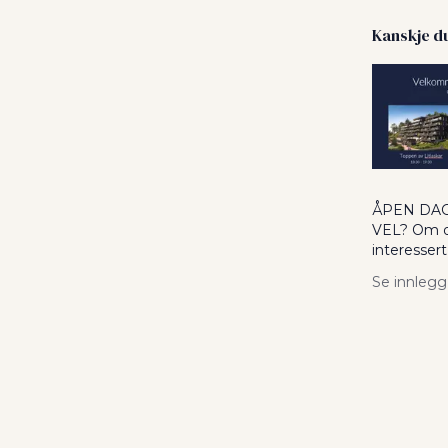
Kanskje du
Dette er e
Denne poste
ÅPEN DAG
VEL? Om d
interesser
ut av hus i
Se innlegg
du ta turen
Sjøparken 
Toppe